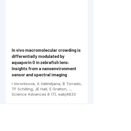
In vivo macromolecular crowding is
differentially modulated by
aquaporin 0 in zebrafish lens:
Insights from a nanoenvironment
sensor and spectral imaging
I Vorontsova, A Vallmitjana, B Torrado,
TF Schilling, JE Hall, E Gratton, ...
Science Advances 8 (7), eabj4833
2023