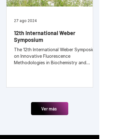
27 ago 2024
12th International Weber
Symposium
The 12th International Weber Symposium
on Innovative Fluorescence
Methodologies in Biochemistry and
Medicine, "Weber Symposium", will be
held in Genoa, Italy, on June 15-20, 2025.
The symposium honors the fundamental
and far-reaching contributions of
Professor Gregorio Weber. It provides an
overview of modern fluorescence
methodologies and applications in the
Ver más
biological and medical sciences. Weber
symposia have been held roughly every
three years since 1986 in various locatio