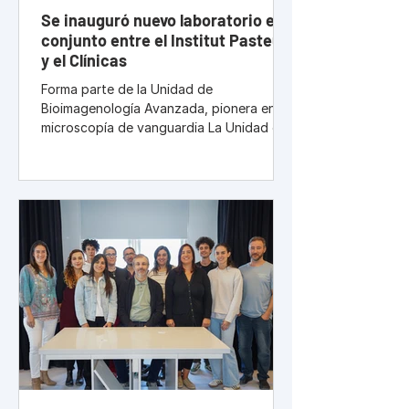
Se inauguró nuevo laboratorio en
conjunto entre el Institut Pasteur
y el Clínicas
Forma parte de la Unidad de
Bioimagenología Avanzada, pionera en
microscopía de vanguardia La Unidad de
Bioimagenología Avanzada (UBA)
inauguró un nuevo laboratorio. Esta
unidad fue creada en el 2020 en forma
conjunta entre el Institut Pasteur de
Montevideo y la Universidad de la
República en el Clínicas. El nuevo espacio
ocupa 350 m2 en el piso 15 del hospital
universitario. Leonel Malacrida,
responsable de la UBA, dijo a Informativo
Uruguay que “el desarrollo de miscroscop