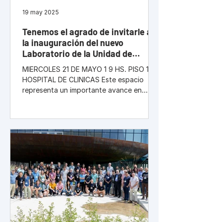
19 may 2025
Tenemos el agrado de invitarle a
la inauguración del nuevo
Laboratorio de la Unidad de
Bioimagenología Avanzada
MIERCOLES 21 DE MAYO 1 9 HS. PISO 19,
HOSPITAL DE CLINICAS Este espacio
representa un importante avance en
investigación, docencia y asistencia
técnica, y refuerza nuestro compromiso
con la innovación científica y la mejora
continua en el ámbito de la salud.
Contaremos con la presencia de
autoridades universitarias, profesionales
del área de la salud e investigadores, en
una jornada de presentación institucional
y recorrido por las nuevas instalaciones.