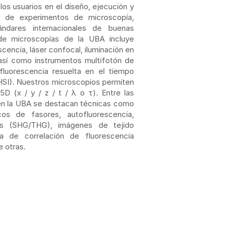
los usuarios en el diseño, ejecución y
s de experimentos de microscopía,
ndares internacionales de buenas
o de microscopías de la UBA incluye
cencia, láser confocal, iluminación en
 así como instrumentos multifotón de
luorescencia resuelta en el tiempo
HSI). Nuestros microscopios permiten
5D (x / y / z / t / λ o τ). Entre las
en la UBA se destacan técnicas como
os de fasores, autofluorescencia,
os (SHG/THG), imágenes de tejido
a de correlación de fluorescencia
e otras.